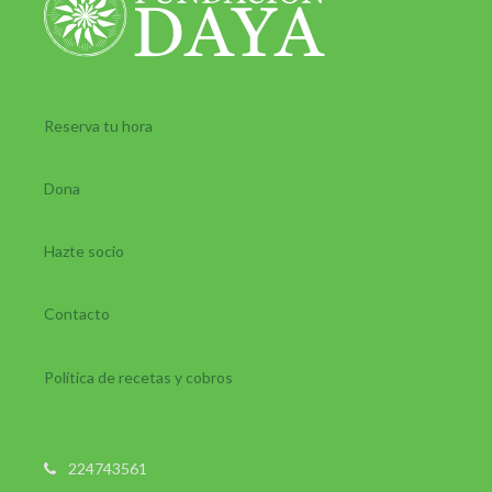
Reserva tu hora
Dona
Hazte socio
Contacto
Política de recetas y cobros
224743561