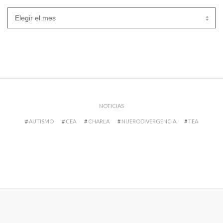
Archivos
NOTICIAS
AUTISMO
CEA
CHARLA
NUERODIVERGENCIA
TEA