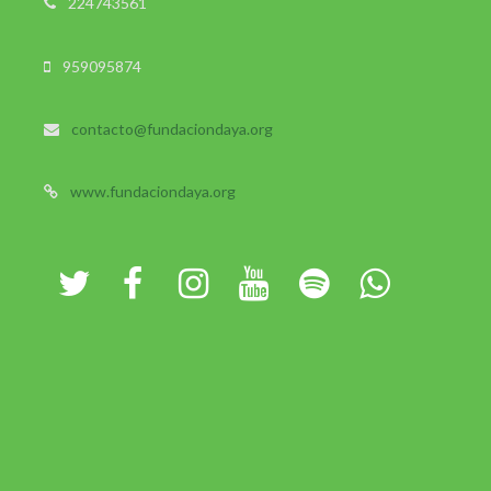
224743561
959095874
contacto@fundaciondaya.org
www.fundaciondaya.org