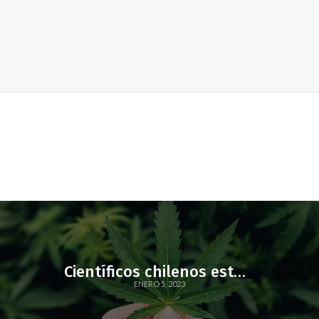
Científicos chilenos estudian el potencial terapéutico de los cannabinoides contra el COVID-19
ENERO 5, 2023