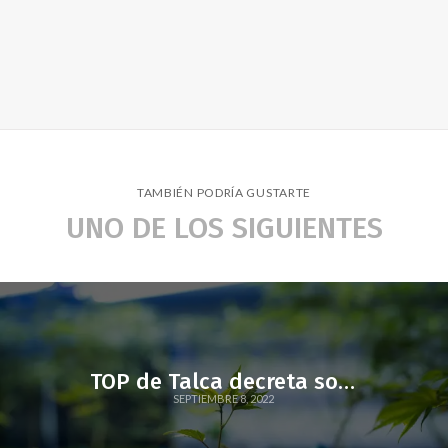
TAMBIÉN PODRÍA GUSTARTE
UNO DE LOS SIGUIENTES
TOP de Talca decreta sobreseimiento de psicólogo por uso medicinal de cannabis para tratar lumbalgia crónica y glaucoma
SEPTIEMBRE 8, 2022