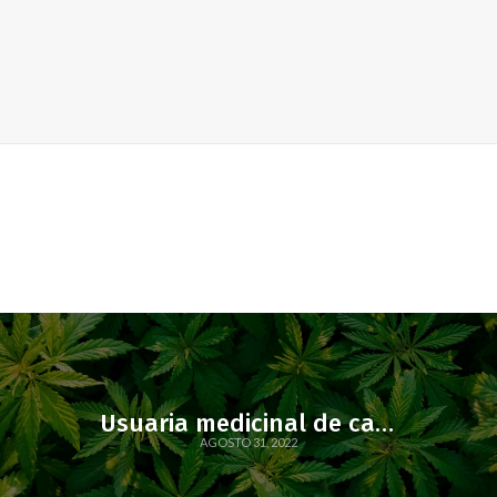
Usuaria medicinal de cannabis absuelta por unanimidad tras injusta persecución judicial
AGOSTO 31, 2022