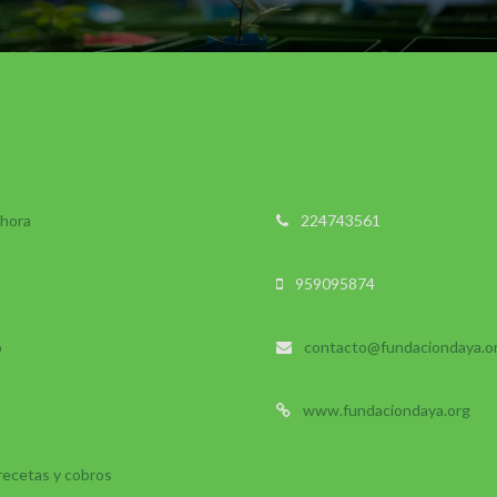
 hora
224743561
959095874
o
contacto@fundaciondaya.o
www.fundaciondaya.org
 recetas y cobros